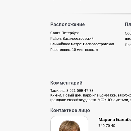
Расположение
П
Санкт-Петербург
Общ
Район:
Василеостровский
Жил
Ближайшее метро:
Василеостровская
Пло
Расстояние:
10 мин. пешком
Комментарий
Тамилла: 8-921-569-47-73
КУ-вкл. Новый дом, паркинг в цок/этаже, закр/о
граждане европ/государств. МОЖНО: с детьми,
Контактное лицо
Марина Балаб
740-70-40