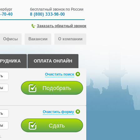
ербург
бесплатный звонок по России
0-70-40
8 (800) 333-98-00
Заказать обратный звонок
Офисы
Вакансии
О компании
ТРУДНИКА
ОПЛАТА ОНЛАЙН
Очистить поиск
ть
ты
Очистить форму
ть
ты
.