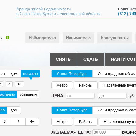
Аренда жилой недвижимости
Санкт-Пет
в Санкт-Петербурге и Ленинградской области
(812) 74
ту
Наймодателю
Нанимателю
Консультанты
СНЯТЬ
СДАТЬ
НАЙТИ СО
ира
дом
неважно
Санкт-Петербург
Ленинградская облас
2
3
4+
Метро
Районы
Населенные пунк
растанию
убыванию
ЦЕНА:
-
руб.
ира
дом
Санкт-Петербург
Ленинградская облас
2
3
4+
Метро
Районы
Населенные пунк
ЖЕЛАЕМАЯ ЦЕНА:
руб./
мес