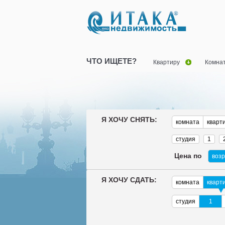
ЧТО ИЩЕТЕ?
Квартиру
Комна
Я ХОЧУ СНЯТЬ:
комната
кварт
студия
1
Цена по
воз
Я ХОЧУ СДАТЬ:
комната
кварт
студия
1