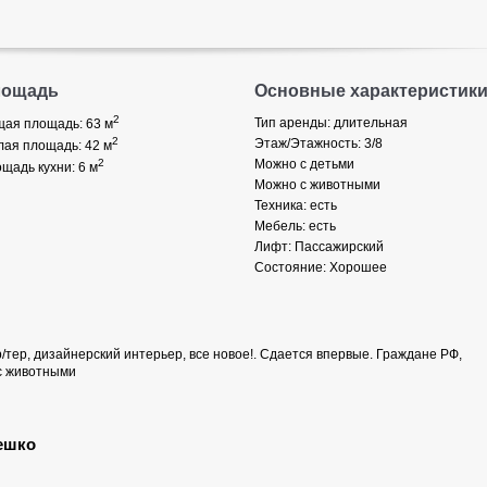
лощадь
Основные характеристик
2
Тип аренды: длительная
ая площадь: 63
м
2
Этаж/Этажность: 3/8
ая площадь: 42
м
2
Можно с детьми
щадь кухни: 6
м
Можно с животными
Техника: есть
Мебель: есть
Лифт: Пассажирский
Состояние: Хорошее
хр/тер, дизайнерский интерьер, все новое!. Сдается впервые. Граждане РФ,
 с животными
ешко