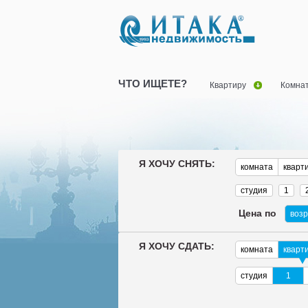
ЧТО ИЩЕТЕ?
Квартиру
Комна
Я ХОЧУ СНЯТЬ:
комната
кварт
студия
1
Цена по
воз
Я ХОЧУ СДАТЬ:
комната
кварт
студия
1