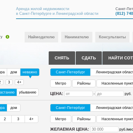
Аренда жилой недвижимости
Санкт-Пет
в Санкт-Петербурге и Ленинградской области
(812) 74
ту
Наймодателю
Нанимателю
Консультанты
СНЯТЬ
СДАТЬ
НАЙТИ СО
ира
дом
неважно
Санкт-Петербург
Ленинградская облас
2
3
4+
Метро
Районы
Населенные пунк
растанию
убыванию
ЦЕНА:
-
руб.
ира
дом
Санкт-Петербург
Ленинградская облас
2
3
4+
Метро
Районы
Населенные пунк
ЖЕЛАЕМАЯ ЦЕНА:
руб./
мес