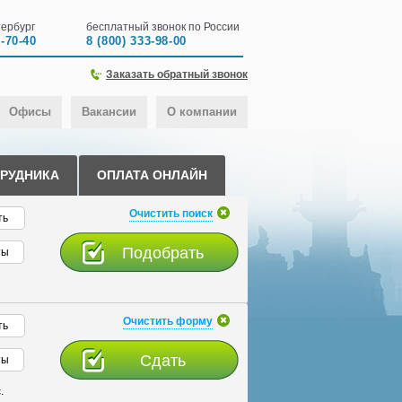
ербург
бесплатный звонок по России
0-70-40
8 (800) 333-98-00
Заказать обратный звонок
Офисы
Вакансии
О компании
ТРУДНИКА
ОПЛАТА ОНЛАЙН
Очистить поиск
ть
ты
Очистить форму
ть
ты
.