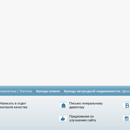
-комнатные
|
Элитные
Аренда комнат
Аренда загородной недвижимости:
Дачи
Написать в отдел
Письмо генеральному
контроля качества
директору
Предложения по
улучшению сайта