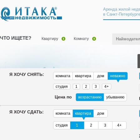
Аренда жилой нед
в Санкт-Петербург
ЧТО ИЩЕТЕ?
Квартиру
Комнату
Наймодате
Я ХОЧУ СНЯТЬ:
комната
квартира
дом
неважно
студия
1
2
3
4+
Цена по
возрастанию
убыванию
Я ХОЧУ СДАТЬ:
комната
квартира
дом
студия
1
2
3
4+