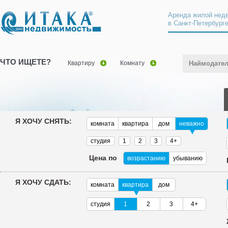
Аренда жилой нед
в Санкт-Петербург
ЧТО ИЩЕТЕ?
Квартиру
Комнату
Наймодате
Я ХОЧУ СНЯТЬ:
комната
квартира
дом
неважно
студия
1
2
3
4+
Цена по
возрастанию
убыванию
Я ХОЧУ СДАТЬ:
комната
квартира
дом
студия
1
2
3
4+