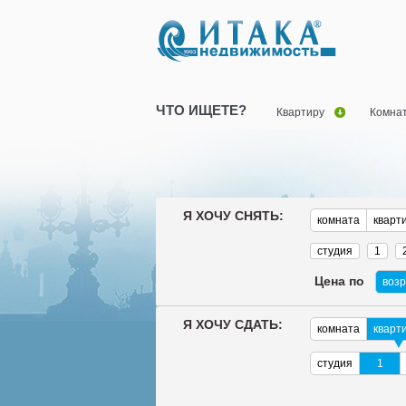
ЧТО ИЩЕТЕ?
Квартиру
Комна
Я ХОЧУ СНЯТЬ:
комната
кварт
студия
1
Цена по
воз
Я ХОЧУ СДАТЬ:
комната
кварт
студия
1