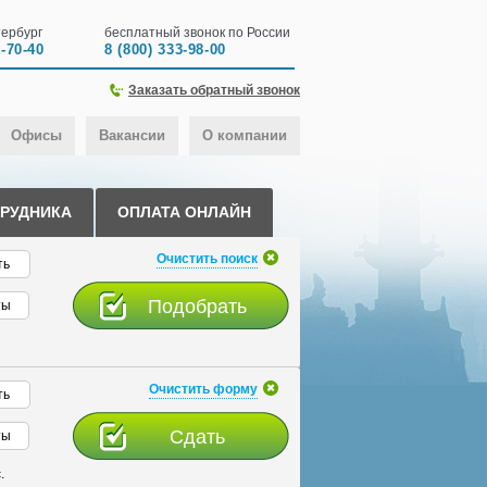
ербург
бесплатный звонок по России
0-70-40
8 (800) 333-98-00
Заказать обратный звонок
Офисы
Вакансии
О компании
ТРУДНИКА
ОПЛАТА ОНЛАЙН
Очистить поиск
ть
ты
Очистить форму
ть
ты
.