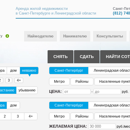
Аренда жилой недвижимости
Санкт-Пет
в Санкт-Петербурге и Ленинградской области
(812) 74
ту
Наймодателю
Нанимателю
Консультанты
СНЯТЬ
СДАТЬ
НАЙТИ СО
ира
дом
неважно
Санкт-Петербург
Ленинградская облас
2
3
4+
Метро
Районы
Населенные пунк
растанию
убыванию
ЦЕНА:
-
руб.
ира
дом
Санкт-Петербург
Ленинградская облас
2
3
4+
Метро
Районы
Населенные пунк
ЖЕЛАЕМАЯ ЦЕНА:
руб./
мес