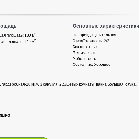
лощадь
Основные характеристик
2
Тип аренды: длительная
ая площадь: 180
м
2
Этаж/Этажность: 2/2
ая площадь: 140
м
Без животных
Техника: есть
Мебель: есть
Состояние: Хорошее
 гардеробная-20 кв.м, 3 санузла, 2 душевых комнаты, ванна большая, сауна.
ешко