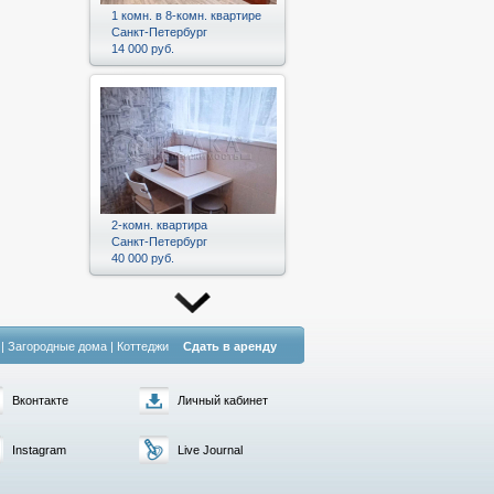
1 комн. в 8-комн. квартире
Санкт-Петербург
14 000 руб.
2-комн. квартира
Санкт-Петербург
40 000 руб.
|
Загородные дома
|
Коттеджи
Сдать в аренду
Вконтакте
Личный кабинет
Instagram
Live Journal