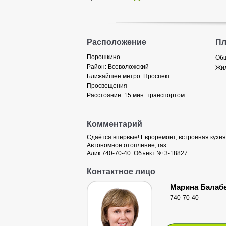
Расположение
П
Порошкино
Общ
Район:
Всеволожский
Жил
Ближайшее метро:
Проспект
Просвещения
Расстояние:
15 мин. транспортом
Комментарий
Сдаётся впервые! Евроремонт, встроеная кухня,
Автономное отопление, газ.
Алик 740-70-40. Объект № 3-18827
Контактное лицо
Марина Балаб
740-70-40