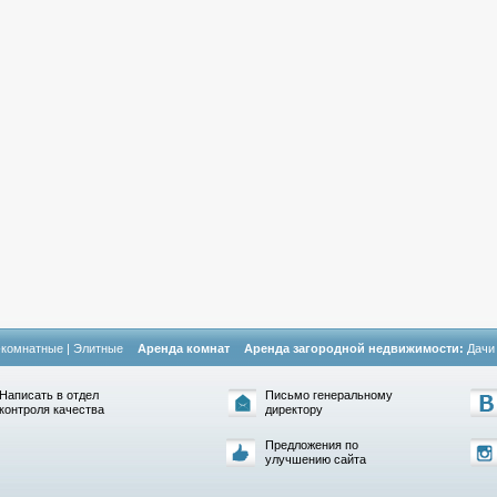
-комнатные
|
Элитные
Аренда комнат
Аренда загородной недвижимости:
Дачи
Написать в отдел
Письмо генеральному
контроля качества
директору
Предложения по
улучшению сайта