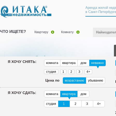
Аренда жилой нед
в Санкт-Петербург
ЧТО ИЩЕТЕ?
Квартиру
Комнату
Наймодате
Я ХОЧУ СНЯТЬ:
комната
квартира
дом
неважно
студия
1
2
3
4+
Цена по
возрастанию
убыванию
Я ХОЧУ СДАТЬ:
комната
квартира
дом
студия
1
2
3
4+