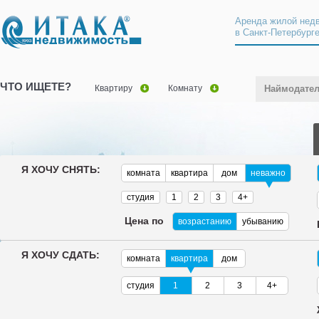
Аренда жилой нед
в Санкт-Петербург
ЧТО ИЩЕТЕ?
Квартиру
Комнату
Наймодате
Я ХОЧУ СНЯТЬ:
комната
квартира
дом
неважно
студия
1
2
3
4+
Цена по
возрастанию
убыванию
Я ХОЧУ СДАТЬ:
комната
квартира
дом
студия
1
2
3
4+