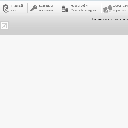
Главный
Квартиры
Новостройки
Дома, дач
сайт
и комнаты
Санкт-Петербурга
и участки
При полном или частичном