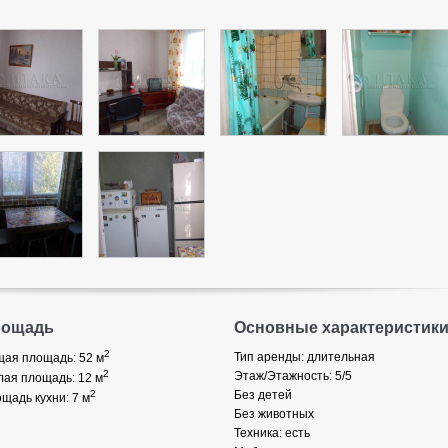
лощадь
Основные характеристик
2
Тип аренды: длительная
ая площадь: 52
м
2
Этаж/Этажность: 5/5
ая площадь: 12
м
2
Без детей
щадь кухни: 7
м
Без животных
Техника: есть