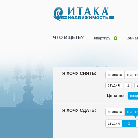
ЧТО ИЩЕТЕ?
Квартиру
Комна
Я ХОЧУ СНЯТЬ:
комната
кварт
студия
1
Цена по
воз
Я ХОЧУ СДАТЬ:
комната
кварт
студия
1