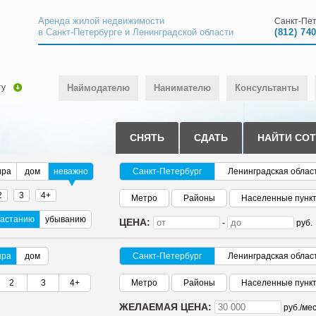
Аренда жилой недвижимости
Санкт-Пет
в Санкт-Петербурге и Ленинградской области
(812) 74
ту
Наймодателю
Нанимателю
Консультанты
СНЯТЬ
СДАТЬ
НАЙТИ СО
ира
дом
неважно
Санкт-Петербург
Ленинградская облас
2
3
4+
Метро
Районы
Населенные пунк
растанию
убыванию
ЦЕНА:
-
руб.
ира
дом
Санкт-Петербург
Ленинградская облас
2
3
4+
Метро
Районы
Населенные пунк
ЖЕЛАЕМАЯ ЦЕНА:
руб./
мес