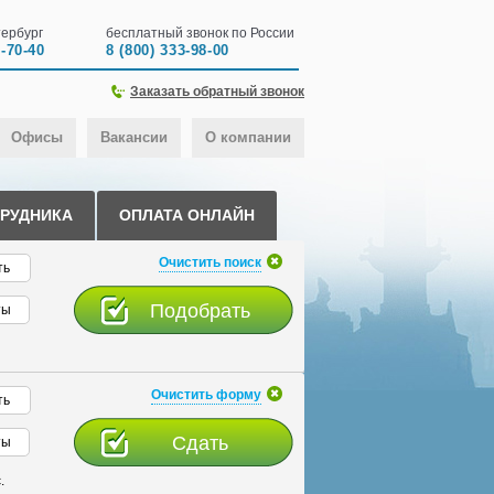
ербург
бесплатный звонок по России
0-70-40
8 (800) 333-98-00
Заказать обратный звонок
Офисы
Вакансии
О компании
ТРУДНИКА
ОПЛАТА ОНЛАЙН
Очистить поиск
ть
ты
Очистить форму
ть
ты
.