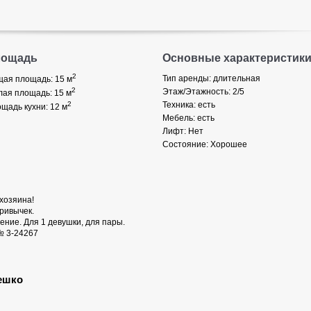
лощадь
Основные характеристик
2
Тип аренды: длительная
ая площадь: 15
м
2
Этаж/Этажность: 2/5
ая площадь: 15
м
2
Техника: есть
щадь кухни: 12
м
Мебель: есть
Лифт: Нет
Состояние: Хорошее
хозяина!
ривычек.
ние. Для 1 девушки, для пары.
№ 3-24267
ешко