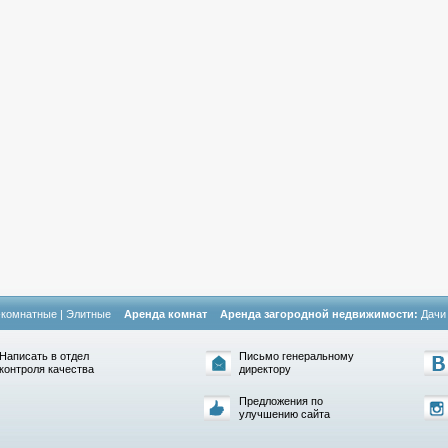
-комнатные
|
Элитные
Аренда комнат
Аренда загородной недвижимости:
Дачи
Написать в отдел
Письмо генеральному
контроля качества
директору
Предложения по
улучшению сайта