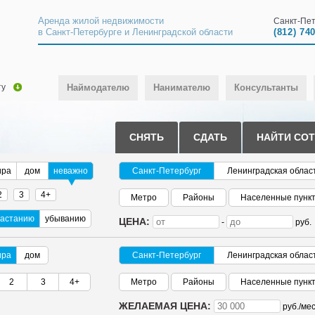
Аренда жилой недвижимости
Санкт-Пет
в Санкт-Петербурге и Ленинградской области
(812) 74
ту
Наймодателю
Нанимателю
Консультанты
СНЯТЬ
СДАТЬ
НАЙТИ СО
ира
дом
неважно
Санкт-Петербург
Ленинградская облас
2
3
4+
Метро
Районы
Населенные пунк
растанию
убыванию
ЦЕНА:
-
руб.
ира
дом
Санкт-Петербург
Ленинградская облас
2
3
4+
Метро
Районы
Населенные пунк
ЖЕЛАЕМАЯ ЦЕНА:
руб./
мес