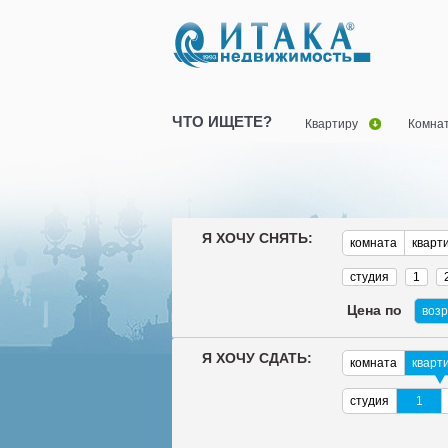
ЧТО ИЩЕТЕ?
Квартиру
Комна
Я ХОЧУ СНЯТЬ:
комната
кварт
студия
1
Цена по
воз
Я ХОЧУ СДАТЬ:
комната
кварт
студия
1