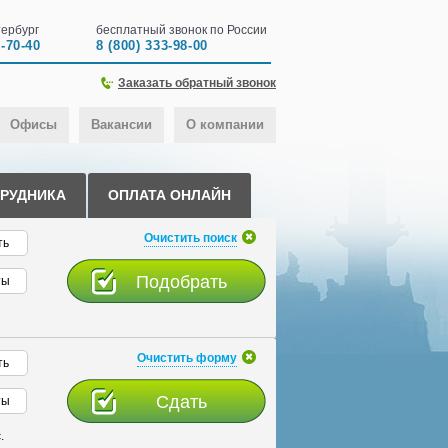
ербург
бесплатный звонок по России
0-70-40
8 (800) 333-98-00
Заказать обратный звонок
Офисы
Вакансии
О компании
ТРУДНИКА
ОПЛАТА ОНЛАЙН
Очистить поиск
ть
ты
Очистить форму
ть
ты
.