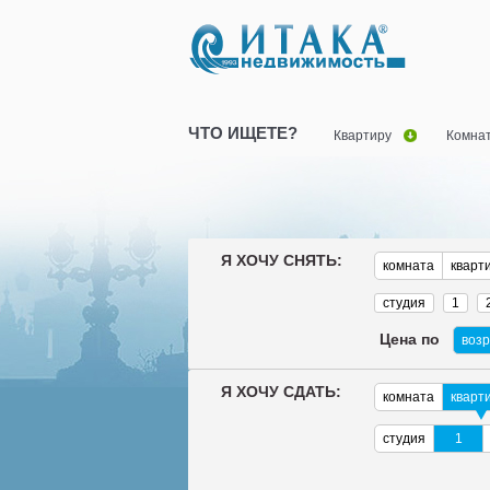
ЧТО ИЩЕТЕ?
Квартиру
Комна
Я ХОЧУ СНЯТЬ:
комната
кварт
студия
1
Цена по
воз
Я ХОЧУ СДАТЬ:
комната
кварт
студия
1