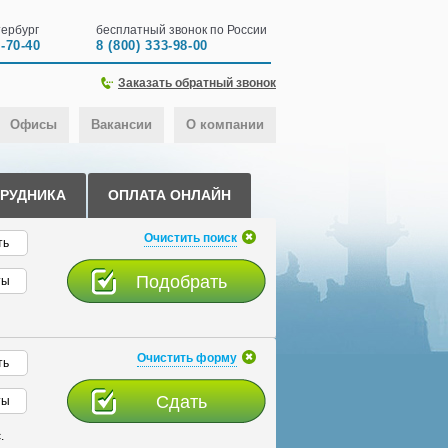
ербург
бесплатный звонок по России
0-70-40
8 (800) 333-98-00
Заказать обратный звонок
Офисы
Вакансии
О компании
ТРУДНИКА
ОПЛАТА ОНЛАЙН
Очистить поиск
ть
ты
Очистить форму
ть
ты
.