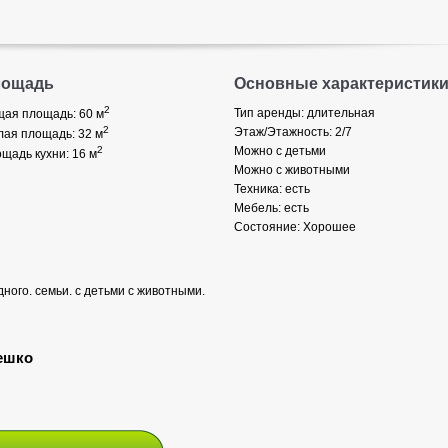
лощадь
Основные характеристик
2
Тип аренды: длительная
ая площадь: 60
м
2
Этаж/Этажность: 2/7
ая площадь: 32
м
2
Можно с детьми
щадь кухни: 16
м
Можно с животными
Техника: есть
Мебель: есть
Состояние: Хорошее
ого. семьи. с детьми с животными.
ешко