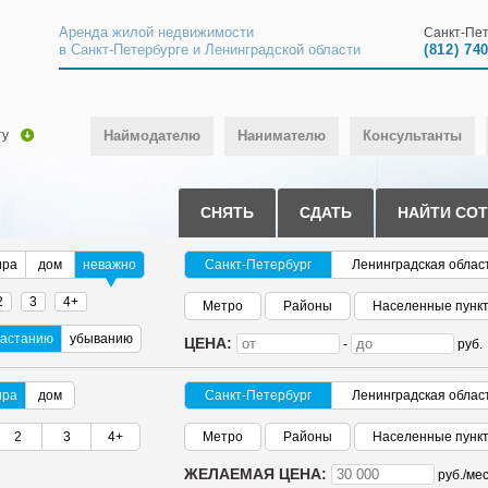
Аренда жилой недвижимости
Санкт-Пет
в Санкт-Петербурге и Ленинградской области
(812) 74
ту
Наймодателю
Нанимателю
Консультанты
СНЯТЬ
СДАТЬ
НАЙТИ СО
ира
дом
неважно
Санкт-Петербург
Ленинградская облас
2
3
4+
Метро
Районы
Населенные пунк
растанию
убыванию
ЦЕНА:
-
руб.
ира
дом
Санкт-Петербург
Ленинградская облас
2
3
4+
Метро
Районы
Населенные пунк
ЖЕЛАЕМАЯ ЦЕНА:
руб./
мес