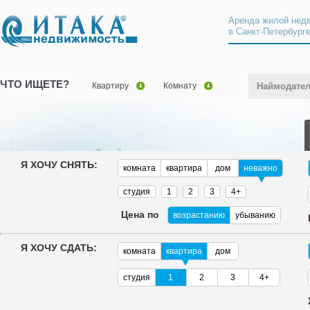
Аренда жилой нед
в Санкт-Петербург
ЧТО ИЩЕТЕ?
Квартиру
Комнату
Наймодате
Я ХОЧУ СНЯТЬ:
комната
квартира
дом
неважно
студия
1
2
3
4+
Цена по
возрастанию
убыванию
Я ХОЧУ СДАТЬ:
комната
квартира
дом
студия
1
2
3
4+