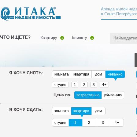
Аренда жилой нед
в Санкт-Петербург
ЧТО ИЩЕТЕ?
Квартиру
Комнату
Наймодате
Я ХОЧУ СНЯТЬ:
комната
квартира
дом
неважно
студия
1
2
3
4+
Цена по
возрастанию
убыванию
Я ХОЧУ СДАТЬ:
комната
квартира
дом
студия
1
2
3
4+