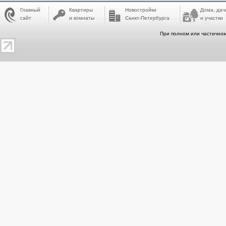
Главный
Квартиры
Новостройки
Дома, дач
сайт
и комнаты
Санкт-Петербурга
и участки
При полном или частичном