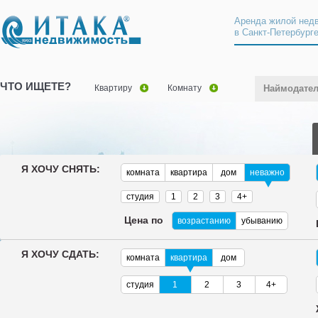
Аренда жилой нед
в Санкт-Петербург
ЧТО ИЩЕТЕ?
Квартиру
Комнату
Наймодате
Я ХОЧУ СНЯТЬ:
комната
квартира
дом
неважно
студия
1
2
3
4+
Цена по
возрастанию
убыванию
Я ХОЧУ СДАТЬ:
комната
квартира
дом
студия
1
2
3
4+