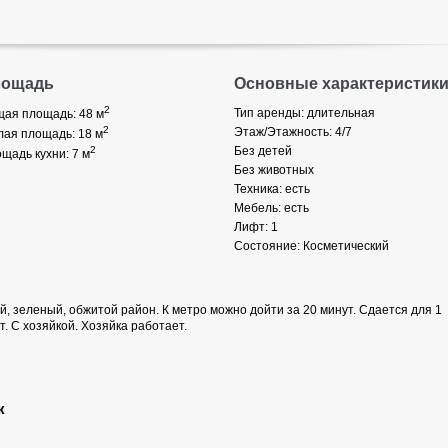
лощадь
Основные характеристик
2
Тип аренды: длительная
ая площадь: 48
м
2
Этаж/Этажность: 4/7
ая площадь: 18
м
2
Без детей
щадь кухни: 7
м
Без животных
Техника: есть
Мебель: есть
Лифт: 1
Состояние: Косметический
й, зеленый, обжитой район. К метро можно дойти за 20 минут. Сдается для 1
. С хозяйкой. Хозяйка работает.
к