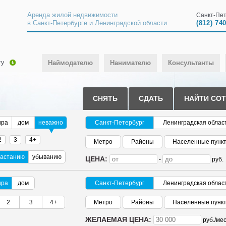
Аренда жилой недвижимости
Санкт-Пет
в Санкт-Петербурге и Ленинградской области
(812) 74
ту
Наймодателю
Нанимателю
Консультанты
СНЯТЬ
СДАТЬ
НАЙТИ СО
ира
дом
неважно
Санкт-Петербург
Ленинградская облас
2
3
4+
Метро
Районы
Населенные пунк
растанию
убыванию
ЦЕНА:
-
руб.
ира
дом
Санкт-Петербург
Ленинградская облас
2
3
4+
Метро
Районы
Населенные пунк
ЖЕЛАЕМАЯ ЦЕНА:
руб./
мес