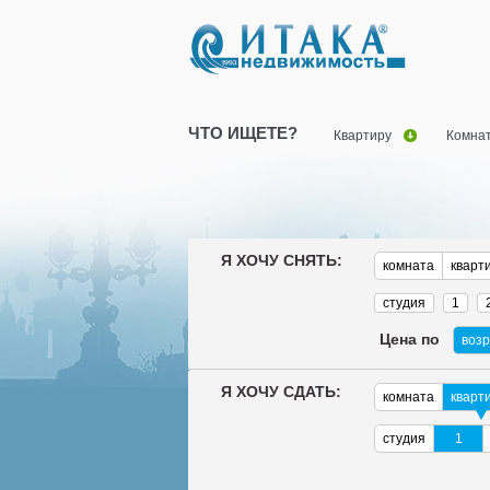
ЧТО ИЩЕТЕ?
Квартиру
Комна
Я ХОЧУ СНЯТЬ:
комната
кварт
студия
1
Цена по
воз
Я ХОЧУ СДАТЬ:
комната
кварт
студия
1