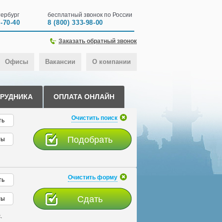
ербург
бесплатный звонок по России
0-70-40
8 (800) 333-98-00
Заказать обратный звонок
Офисы
Вакансии
О компании
ТРУДНИКА
ОПЛАТА ОНЛАЙН
Очистить поиск
ть
ты
Очистить форму
ть
ты
.