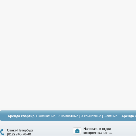
Аренда квартир
1-комнатные
|
2-комнатные
|
3-комнатные
|
Элитные
Аренда 
Написать в отдел
Санкт-Петербург
контроля качества
(812) 740-70-40