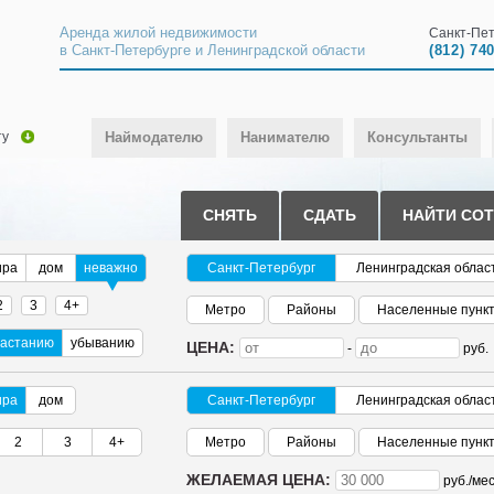
Аренда жилой недвижимости
Санкт-Пет
в Санкт-Петербурге и Ленинградской области
(812) 74
ту
Наймодателю
Нанимателю
Консультанты
СНЯТЬ
СДАТЬ
НАЙТИ СО
ира
дом
неважно
Санкт-Петербург
Ленинградская облас
2
3
4+
Метро
Районы
Населенные пунк
растанию
убыванию
ЦЕНА:
-
руб.
ира
дом
Санкт-Петербург
Ленинградская облас
2
3
4+
Метро
Районы
Населенные пунк
ЖЕЛАЕМАЯ ЦЕНА:
руб./
мес