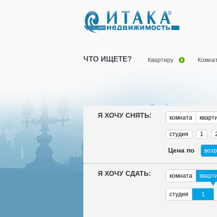
ЧТО ИЩЕТЕ?
Квартиру
Комна
Я ХОЧУ СНЯТЬ:
комната
кварт
студия
1
Цена по
воз
Я ХОЧУ СДАТЬ:
комната
кварт
студия
1