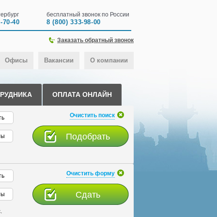
ербург
бесплатный звонок по России
0-70-40
8 (800) 333-98-00
Заказать обратный звонок
Офисы
Вакансии
О компании
ТРУДНИКА
ОПЛАТА ОНЛАЙН
Очистить поиск
ть
ты
Очистить форму
ть
ты
.