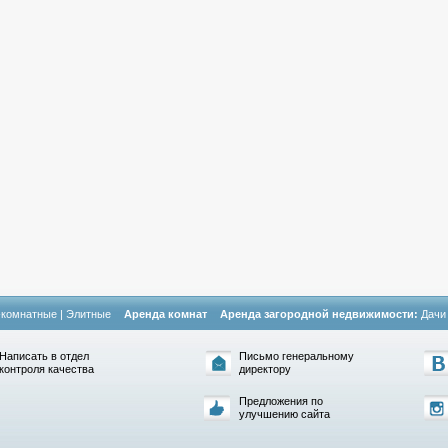
-комнатные
|
Элитные
Аренда комнат
Аренда загородной недвижимости:
Дачи
Написать в отдел
Письмо генеральному
контроля качества
директору
Предложения по
улучшению сайта