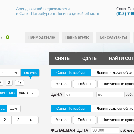
Аренда жилой недвижимости
Санкт-Пет
в Санкт-Петербурге и Ленинградской области
(812) 74
ту
Наймодателю
Нанимателю
Консультанты
СНЯТЬ
СДАТЬ
НАЙТИ СО
ира
дом
неважно
Санкт-Петербург
Ленинградская облас
2
3
4+
Метро
Районы
Населенные пунк
растанию
убыванию
ЦЕНА:
-
руб.
ира
дом
Санкт-Петербург
Ленинградская облас
2
3
4+
Метро
Районы
Населенные пунк
ЖЕЛАЕМАЯ ЦЕНА:
руб./
мес