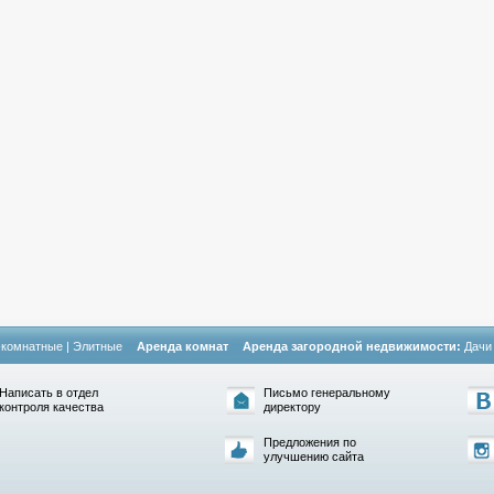
-комнатные
|
Элитные
Аренда комнат
Аренда загородной недвижимости:
Дачи
Написать в отдел
Письмо генеральному
контроля качества
директору
Предложения по
улучшению сайта