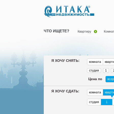
ЧТО ИЩЕТЕ?
Квартиру
Комна
Я ХОЧУ СНЯТЬ:
комната
кварт
студия
1
Цена по
воз
Я ХОЧУ СДАТЬ:
комната
кварт
студия
1