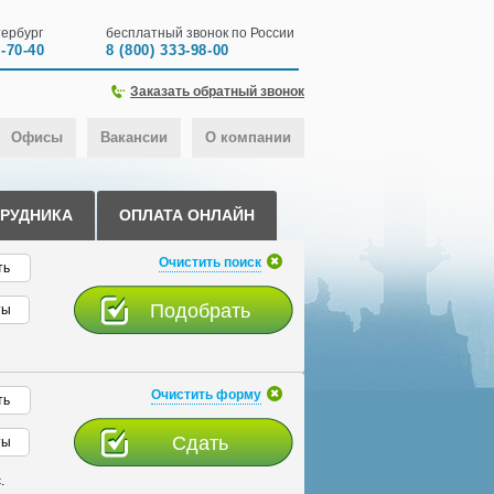
ербург
бесплатный звонок по России
0-70-40
8 (800) 333-98-00
Заказать обратный звонок
Офисы
Вакансии
О компании
ТРУДНИКА
ОПЛАТА ОНЛАЙН
Очистить поиск
ть
ты
Очистить форму
ть
ты
.