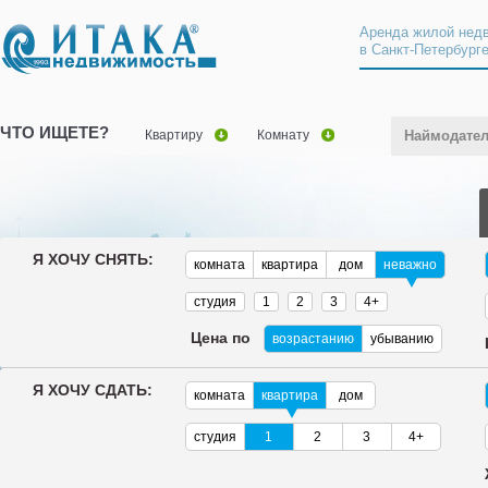
Аренда жилой нед
в Санкт-Петербург
ЧТО ИЩЕТЕ?
Квартиру
Комнату
Наймодате
Я ХОЧУ СНЯТЬ:
комната
квартира
дом
неважно
студия
1
2
3
4+
Цена по
возрастанию
убыванию
Я ХОЧУ СДАТЬ:
комната
квартира
дом
студия
1
2
3
4+