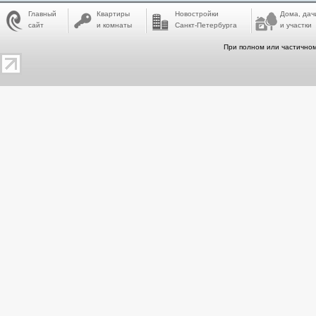
Главный
Квартиры
Новостройки
Дома, дач
сайт
и комнаты
Санкт-Петербурга
и участки
При полном или частичном