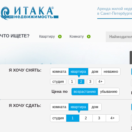
Аренда жилой нед
в Санкт-Петербург
ЧТО ИЩЕТЕ?
Квартиру
Комнату
Наймодате
Я ХОЧУ СНЯТЬ:
комната
квартира
дом
неважно
студия
1
2
3
4+
Цена по
возрастанию
убыванию
Я ХОЧУ СДАТЬ:
комната
квартира
дом
студия
1
2
3
4+