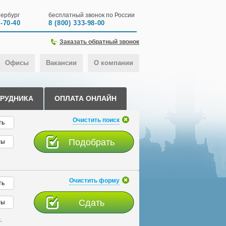
ербург
бесплатный звонок по России
0-70-40
8 (800) 333-98-00
Заказать обратный звонок
Офисы
Вакансии
О компании
ТРУДНИКА
ОПЛАТА ОНЛАЙН
Очистить поиск
ть
ты
Очистить форму
ть
ты
.