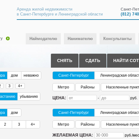
Аренда жилой недвижимости
Санкт-Пет
в Санкт-Петербурге и Ленинградской области
(812) 74
ту
Наймодателю
Нанимателю
Консультанты
СНЯТЬ
СДАТЬ
НАЙТИ СО
ира
дом
неважно
Санкт-Петербург
Ленинградская облас
2
3
4+
Метро
Районы
Населенные пунк
растанию
убыванию
ЦЕНА:
-
руб.
ира
дом
Санкт-Петербург
Ленинградская облас
2
3
4+
Метро
Районы
Населенные пунк
ЖЕЛАЕМАЯ ЦЕНА:
руб./
мес