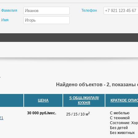
Фамилия
Телефон
Имя
ь
Найдено объектов - 2, показаны с
S ОБЩ./ЖИЛАЯ/
ЦЕНА
КРАТКОЕ ОПИ
КУХНЯ
30 000 руб./мес.
С мебелью
2
25 / 15 / 10 м
21
С техникой
Состояние: Хо
Без детей
Без животных