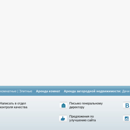
-комнатные
|
Элитные
Аренда комнат
Аренда загородной недвижимости:
Дачи
Написать в отдел
Письмо генеральному
контроля качества
директору
Предложения по
улучшению сайта