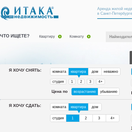
Аренда жилой нед
в Санкт-Петербург
ЧТО ИЩЕТЕ?
Квартиру
Комнату
Наймодате
Я ХОЧУ СНЯТЬ:
комната
квартира
дом
неважно
студия
1
2
3
4+
Цена по
возрастанию
убыванию
Я ХОЧУ СДАТЬ:
комната
квартира
дом
студия
1
2
3
4+