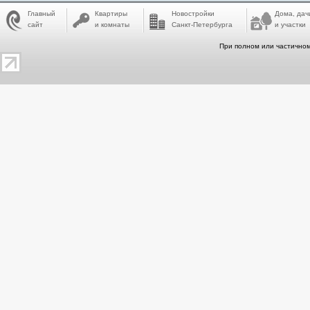
Главный
Квартиры
Новостройки
Дома, дач
сайт
и комнаты
Санкт-Петербурга
и участки
При полном или частичном