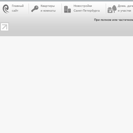
Главный
Квартиры
Новостройки
Дома, дач
сайт
и комнаты
Санкт-Петербурга
и участки
При полном или частичном