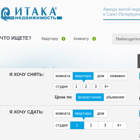
Аренда жилой нед
в Санкт-Петербург
ЧТО ИЩЕТЕ?
Квартиру
Комнату
Наймодате
Я ХОЧУ СНЯТЬ:
комната
квартира
дом
неважно
студия
1
2
3
4+
Цена по
возрастанию
убыванию
Я ХОЧУ СДАТЬ:
комната
квартира
дом
студия
1
2
3
4+