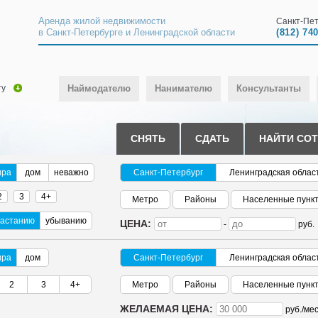
Аренда жилой недвижимости
Санкт-Пет
в Санкт-Петербурге и Ленинградской области
(812) 74
ту
Наймодателю
Нанимателю
Консультанты
СНЯТЬ
СДАТЬ
НАЙТИ СО
ира
дом
неважно
Санкт-Петербург
Ленинградская облас
2
3
4+
Метро
Районы
Населенные пунк
растанию
убыванию
ЦЕНА:
-
руб.
ира
дом
Санкт-Петербург
Ленинградская облас
2
3
4+
Метро
Районы
Населенные пунк
ЖЕЛАЕМАЯ ЦЕНА:
руб./
мес