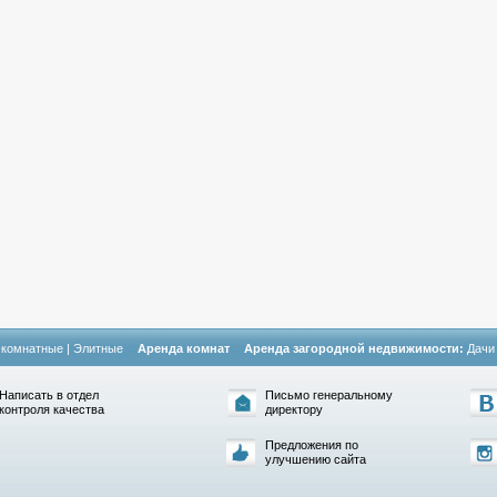
-комнатные
|
Элитные
Аренда комнат
Аренда загородной недвижимости:
Дачи
Написать в отдел
Письмо генеральному
контроля качества
директору
Предложения по
улучшению сайта