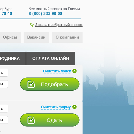
ербург
бесплатный звонок по России
0-70-40
8 (800) 333-98-00
Заказать обратный звонок
Офисы
Вакансии
О компании
ТРУДНИКА
ОПЛАТА ОНЛАЙН
Очистить поиск
ть
ты
Очистить форму
ть
ты
.