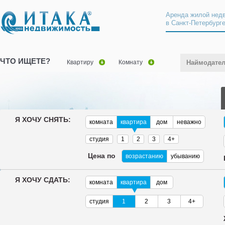
Аренда жилой нед
в Санкт-Петербург
ЧТО ИЩЕТЕ?
Квартиру
Комнату
Наймодате
Я ХОЧУ СНЯТЬ:
комната
квартира
дом
неважно
студия
1
2
3
4+
Цена по
возрастанию
убыванию
Я ХОЧУ СДАТЬ:
комната
квартира
дом
студия
1
2
3
4+