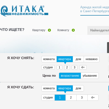
Аренда жилой нед
в Санкт-Петербург
ЧТО ИЩЕТЕ?
Квартиру
Комнату
Наймодате
Я ХОЧУ СНЯТЬ:
комната
квартира
дом
неважно
студия
1
2
3
4+
Цена по
возрастанию
убыванию
Я ХОЧУ СДАТЬ:
комната
квартира
дом
студия
1
2
3
4+