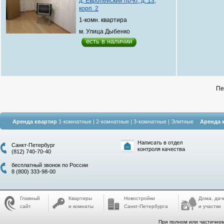
д, Европейский пр-кт, д. 13,
корп. 2
1-комн. квартира
м. Улица Дыбенко
есть в наличии
Пе
Аренда квартир
1-комнатные
|
2-комнатные
|
3-комнатные
|
Элитные
Аренда 
Написать в отдел
Санкт-Петербург
контроля качества
(812) 740-70-40
бесплатный звонок по России
8 (800) 333-98-00
Главный
Квартиры
Новостройки
Дома, дач
сайт
и комнаты
Санкт-Петербурга
и участки
При полном или частичном