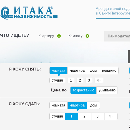
Аренда жилой нед
в Санкт-Петербург
ЧТО ИЩЕТЕ?
Квартиру
Комнату
Наймодате
Я ХОЧУ СНЯТЬ:
комната
квартира
дом
неважно
студия
1
2
3
4+
Цена по
возрастанию
убыванию
Я ХОЧУ СДАТЬ:
комната
квартира
дом
студия
1
2
3
4+