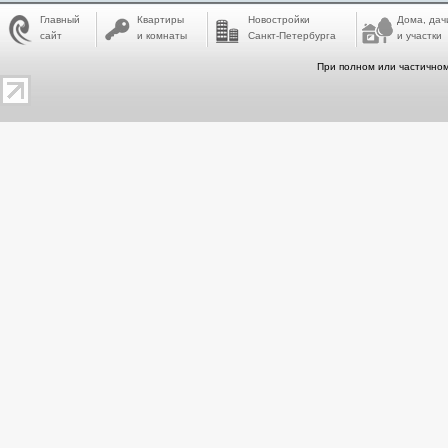
Главный
Квартиры
Новостройки
Дома, дач
сайт
и комнаты
Санкт-Петербурга
и участки
При полном или частичном