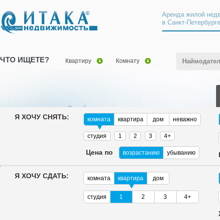
Аренда жилой нед
в Санкт-Петербург
ЧТО ИЩЕТЕ?
Квартиру
Комнату
Наймодате
Я ХОЧУ СНЯТЬ:
комната
квартира
дом
неважно
студия
1
2
3
4+
Цена по
возрастанию
убыванию
Я ХОЧУ СДАТЬ:
комната
квартира
дом
студия
1
2
3
4+