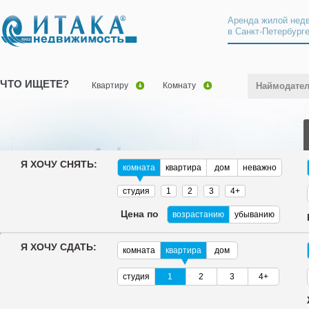
Аренда жилой нед
в Санкт-Петербург
ЧТО ИЩЕТЕ?
Квартиру
Комнату
Наймодате
Я ХОЧУ СНЯТЬ:
комната
квартира
дом
неважно
студия
1
2
3
4+
Цена по
возрастанию
убыванию
Я ХОЧУ СДАТЬ:
комната
квартира
дом
студия
1
2
3
4+