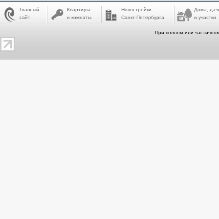
Главный
Квартиры
Новостройки
Дома, дач
сайт
и комнаты
Санкт-Петербурга
и участки
При полном или частичном