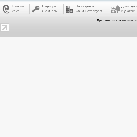
Главный
Квартиры
Новостройки
Дома, дач
сайт
и комнаты
Санкт-Петербурга
и участки
При полном или частичном