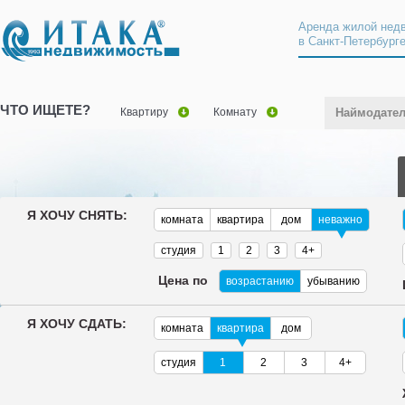
Аренда жилой нед
в Санкт-Петербург
ЧТО ИЩЕТЕ?
Квартиру
Комнату
Наймодате
Я ХОЧУ СНЯТЬ:
комната
квартира
дом
неважно
студия
1
2
3
4+
Цена по
возрастанию
убыванию
Я ХОЧУ СДАТЬ:
комната
квартира
дом
студия
1
2
3
4+