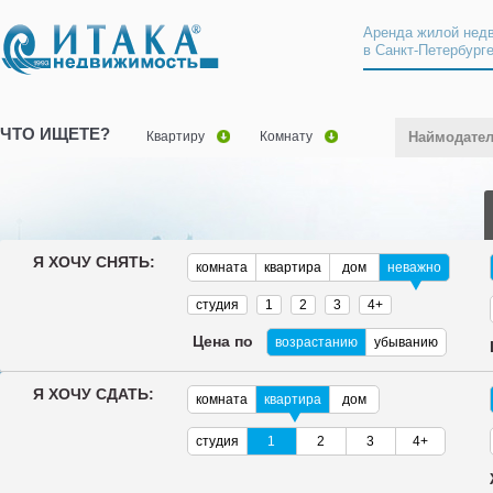
Аренда жилой нед
в Санкт-Петербург
ЧТО ИЩЕТЕ?
Квартиру
Комнату
Наймодате
Я ХОЧУ СНЯТЬ:
комната
квартира
дом
неважно
студия
1
2
3
4+
Цена по
возрастанию
убыванию
Я ХОЧУ СДАТЬ:
комната
квартира
дом
студия
1
2
3
4+