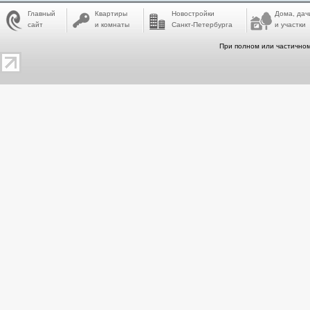
Главный
Квартиры
Новостройки
Дома, дач
сайт
и комнаты
Санкт-Петербурга
и участки
При полном или частичном