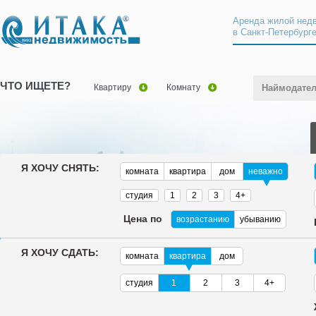
Аренда жилой нед
в Санкт-Петербург
ЧТО ИЩЕТЕ?
Квартиру
Комнату
Наймодате
Я ХОЧУ СНЯТЬ:
комната
квартира
дом
неважно
студия
1
2
3
4+
Цена по
возрастанию
убыванию
Я ХОЧУ СДАТЬ:
комната
квартира
дом
студия
1
2
3
4+