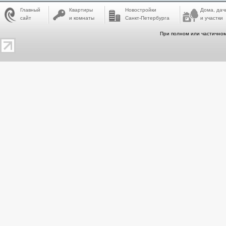
Главный
Квартиры
Новостройки
Дома, дач
сайт
и комнаты
Санкт-Петербурга
и участки
При полном или частичном