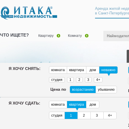
Аренда жилой нед
в Санкт-Петербург
ЧТО ИЩЕТЕ?
Квартиру
Комнату
Наймодате
Я ХОЧУ СНЯТЬ:
комната
квартира
дом
неважно
студия
1
2
3
4+
Цена по
возрастанию
убыванию
Я ХОЧУ СДАТЬ:
комната
квартира
дом
студия
1
2
3
4+