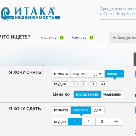
Аренда жилой нед
в Санкт-Петербург
ЧТО ИЩЕТЕ?
Квартиру
Комнату
Наймодате
Я ХОЧУ СНЯТЬ:
комната
квартира
дом
неважно
студия
1
2
3
4+
Цена по
возрастанию
убыванию
Я ХОЧУ СДАТЬ:
комната
квартира
дом
студия
1
2
3
4+